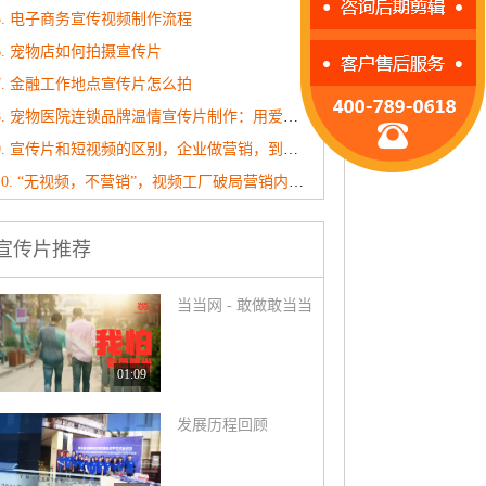
5. 电子商务宣传视频制作流程
6. 宠物店如何拍摄宣传片
7. 金融工作地点宣传片怎么拍
8. 宠物医院连锁品牌温情宣传片制作：用爱与专业治愈每一个毛孩子
9. 宣传片和短视频的区别，企业做营销，到底该选哪个？
10. “无视频，不营销”，视频工厂破局营销内卷！
宣传片推荐
当当网 - 敢做敢当当
01:09
发展历程回顾