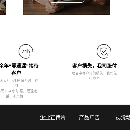
余年“零遗漏”接待
客户损失，我司垫付
客户
项目中客户任何损失，我司先
行垫付
5天 x 8 小时 网站咨询，秒
回
5天 x 24 小时 客户经理电
话，不关机！
企业宣传片
产品广告
视觉