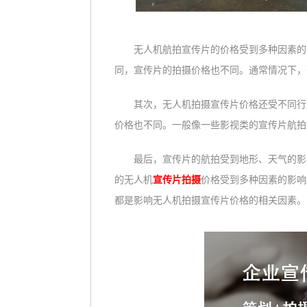
无人机航拍宣传片的价格受到多种因素的影
同，宣传片的拍摄价格也不同。通常情况下，
其次，无人机拍摄宣传片价格还受不同行业
价格也不同。一般像一些影视类的宣传片航拍
最后，宣传片的航拍受到地形、天气的影响
的无人机
宣传片拍摄
价格受到多种因素的影响
都是影响无人机拍摄宣传片价格的相关因素。