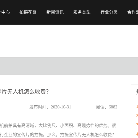
片中心
拍摄花絮
新闻资讯
服务类型
行业分类
合作
行业常识
宣传片
旅游宣传片
视频资讯
产品广告
教育宣传片
？
视频赏析
动画制作
餐饮宣传片
公司动态
会议开场
物流宣传片
专题纪录片
展会会议视频
年会视频
城市宣传片
传片无人机怎么收费？
校招宣传片
发布时间：2020-10-31
阅读：6882
航拍具有高清晰，大比例尺、小面积、高现势性的优势。很
行企业的宣传片的拍摄。那么，拍摄宣传片无人机怎么收费？