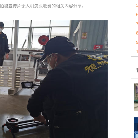
拍摄宣传片无人机怎么收费的相关内容分享。