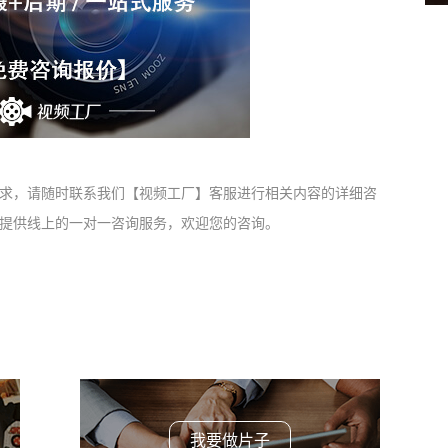
，请随时联系我们【视频工厂】客服进行相关内容的详细咨
您提供线上的一对一咨询服务，欢迎您的咨询。
我要做片子