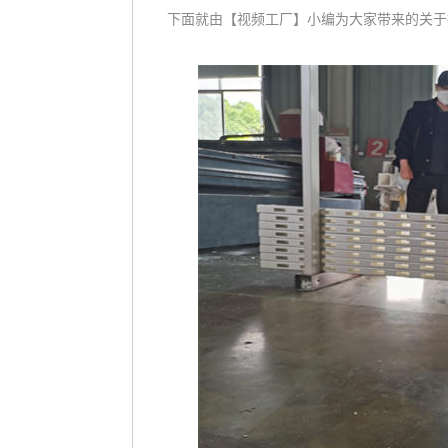
下面就由【视频工厂】小编为大家带来的关于