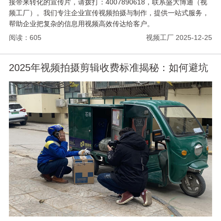
接带来转化的宣传片，请拨打：4007890618，联系盛大博通（视
频工厂）。我们专注企业宣传视频拍摄与制作，提供一站式服务，
帮助企业把复杂的信息用视频高效传达给客户。
阅读：605
视频工厂
2025-12-25
2025年视频拍摄剪辑收费标准揭秘：如何避坑
并获取透明报价？