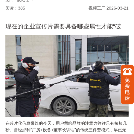
阅读：385
视频工厂
2026-03-21
现在的企业宣传片需要具备哪些属性才能“破
圈”
在碎片化信息爆炸的今天，用户留给品牌的注意力往往只有短短几
秒。曾经那种“厂房+设备+董事长讲话”的传统三件套模式，早已无