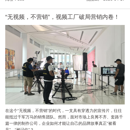
“无视频，不营销”，视频工厂破局营销内卷！
在这个“无视频，不营销”的时代，一支具有穿透力的宣传片，往往
能抵过千军万马的销售团队。然而，面对市场上良莠不齐、套路千
篇一律的制作公司，企业如何才能让自己的品牌故事真正“被看
见”、“被记住”？