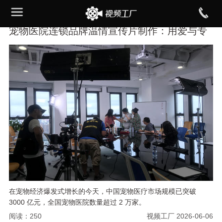
宠物医院连锁品牌温情宣传片制作：用爱与专
业治愈每一个毛孩子
在宠物经济爆发式增长的今天，中国宠物医疗市场规模已突破
3000 亿元，全国宠物医院数量超过 2 万家。
阅读：250
视频工厂
2026-06-06