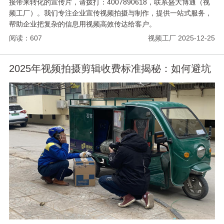
接带来转化的宣传片，请拨打：4007890618，联系盛大博通（视
频工厂）。我们专注企业宣传视频拍摄与制作，提供一站式服务，
帮助企业把复杂的信息用视频高效传达给客户。
阅读：607
视频工厂
2025-12-25
2025年视频拍摄剪辑收费标准揭秘：如何避坑
并获取透明报价？