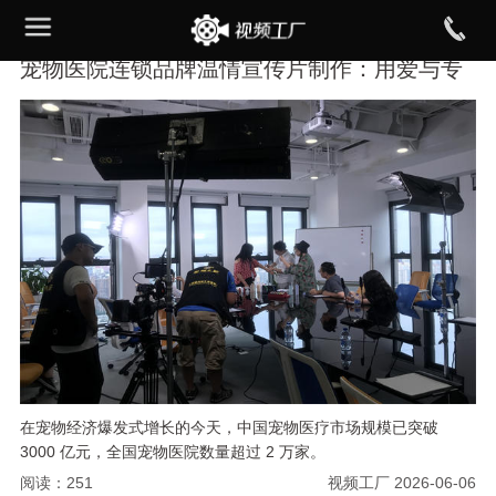
宠物医院连锁品牌温情宣传片制作：用爱与专
业治愈每一个毛孩子
在宠物经济爆发式增长的今天，中国宠物医疗市场规模已突破
3000 亿元，全国宠物医院数量超过 2 万家。
阅读：251
视频工厂
2026-06-06