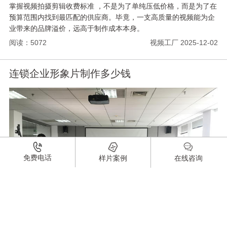
掌握视频拍摄剪辑收费标准 ，不是为了单纯压低价格，而是为了在
预算范围内找到最匹配的供应商。毕竟，一支高质量的视频能为企
业带来的品牌溢价，远高于制作成本本身。
阅读：5072
视频工厂
2025-12-02
连锁企业形象片制作多少钱
免费电话
样片案例
在线咨询