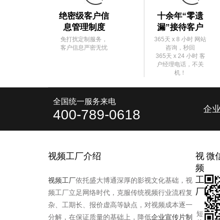
绝密级客户信
十余年“零遗
息管理制度
漏”接待客户
免打扰定制服务，
365天 x 8 小时 网站
客户信息严密无忧
咨询，秒回
365天 x 24 小时 客
户经理电话，不关
机！
全国统一服务来电
企
400-789-0618
视频工厂介绍
视
微
频
工
视频工厂
依托盛大博通深厚的影视文化基础，视
厂
频工厂立足网络时代，克服传统视频行业流程复
杂、工期长、报价虚高等缺点，对视频成本逐一
短
分解，在保证质量的基础上，降低
企业宣传片制