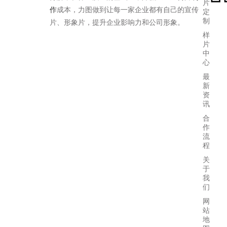
片
作
成本，力图做到让每一家企业都有自己的宣传
定
制
片、形象片，提升企业影响力和公司形象。
样
片
中
心
最
新
资
讯
合
作
流
程
关
于
我
们
网
站
地