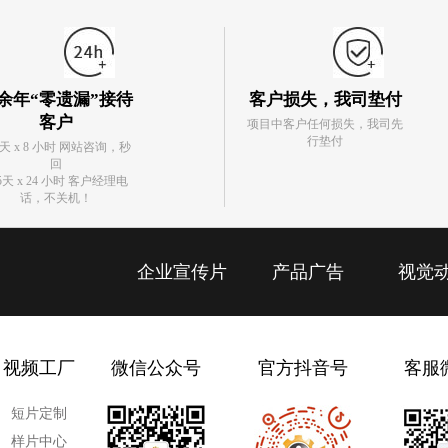
余年“零遗漏”接待
客户损失，我司垫付
客户
项目中客户任何损失，我司先
行垫付
5天 x 8 小时 网站咨询，秒
回
5天 x 24 小时 客户经理电
话，不关机！
企业宣传片
产品广告
视觉
视频工厂
微信公众号
官方抖音号
客服
短片定制
样片中心