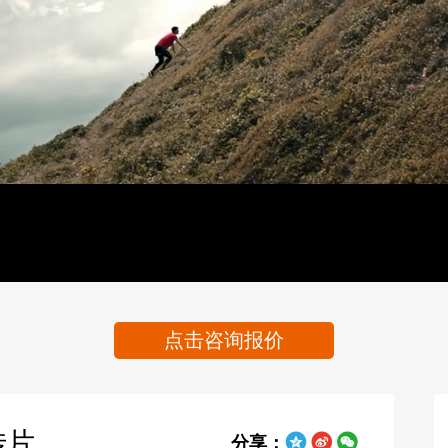
Video
点击咨询报价
传片
分享：