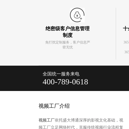
绝密级客户信息管理
十
制度
免打扰定制服务，客户信息严
36
密无忧
36
全国统一服务来电
400-789-0618
视频工厂介绍
视频工厂
依托盛大博通深厚的影视文化基础，视
频工厂立足网络时代，克服传统视频行业流程复