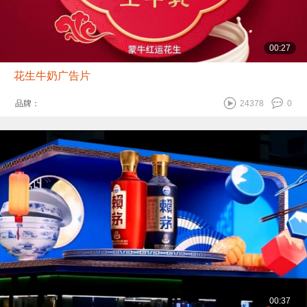
00:27
花生牛奶广告片
品牌：
24378
0
00:37