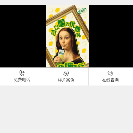
免费电话
样片案例
在线咨询
优酸乳AI病毒广告
品牌：
24260
0