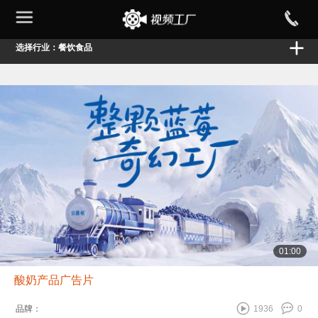
选择行业：餐饮食品
01:00
酸奶产品广告片
品牌：
1936
0