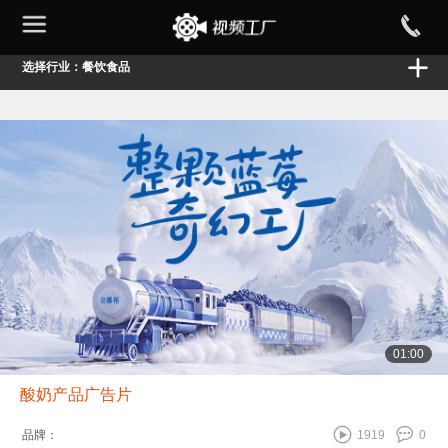
选择行业：餐饮食品
01:00
酸奶产品广告片
品牌：
1919
0