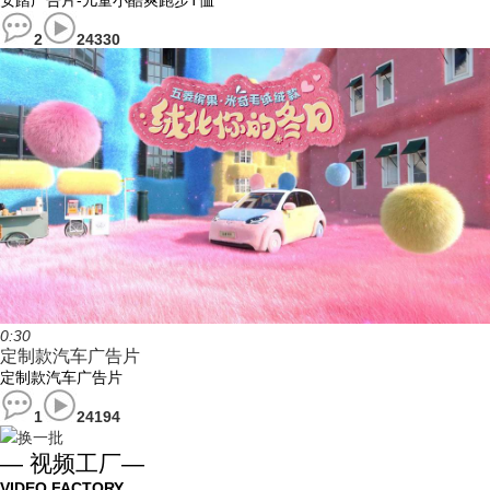
安踏广告片-儿童小酷爽跑步T恤
2
24330
0:30
定制款汽车广告片
定制款汽车广告片
1
24194
换一批
— 视频工厂—
VIDEO FACTORY