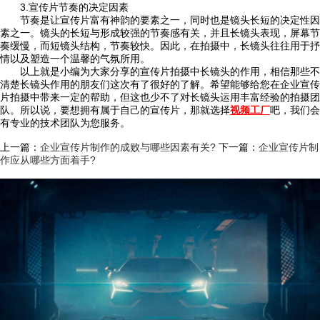
3.宣传片节奏的决定因素
节奏是让宣传片富有神韵的要素之一，同时也是镜头长短的决定性因
素之一。镜头的长短与形成较强的节奏感有关，并且长镜头表现，屏幕节
奏缓慢，而短镜头结构，节奏较快。因此，在拍摄中，长镜头往往用于抒
情以及塑造一个温馨的气氛所用。
以上就是小编为大家分享的宣传片拍摄中长镜头的作用，相信那些不
清楚长镜头作用的朋友们这次有了很好的了解。希望能够给您在企业宣传
片拍摄中带来一定的帮助，但这也少不了对长镜头运用丰富经验的拍摄团
队。所以说，要想拥有属于自己的宣传片，那就选择
视频工厂
吧，我们会
有专业的技术团队为您服务。
上一篇：
企业宣传片制作的成败与哪些因素有关?
下一篇：
企业宣传片制
作应从哪些方面着手?