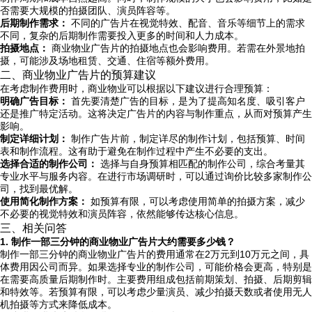
否需要大规模的拍摄团队、演员阵容等。
后期制作需求：
不同的广告片在视觉特效、配音、音乐等细节上的需求
不同，复杂的后期制作需要投入更多的时间和人力成本。
拍摄地点：
商业物业广告片的拍摄地点也会影响费用。若需在外景地拍
摄，可能涉及场地租赁、交通、住宿等额外费用。
二、商业物业广告片的预算建议
在考虑制作费用时，商业物业可以根据以下建议进行合理预算：
明确广告目标：
首先要清楚广告的目标，是为了提高知名度、吸引客户
还是推广特定活动。这将决定广告片的内容与制作重点，从而对预算产生
影响。
制定详细计划：
制作广告片前，制定详尽的制作计划，包括预算、时间
表和制作流程。这有助于避免在制作过程中产生不必要的支出。
选择合适的制作公司：
选择与自身预算相匹配的制作公司，综合考量其
专业水平与服务内容。在进行市场调研时，可以通过询价比较多家制作公
司，找到最优解。
使用简化制作方案：
如预算有限，可以考虑使用简单的拍摄方案，减少
不必要的视觉特效和演员阵容，依然能够传达核心信息。
三、相关问答
1. 制作一部三分钟的商业物业广告片大约需要多少钱？
制作一部三分钟的商业物业广告片的费用通常在2万元到10万元之间，具
体费用因公司而异。如果选择专业的制作公司，可能价格会更高，特别是
在需要高质量后期制作时。主要费用组成包括前期策划、拍摄、后期剪辑
和特效等。若预算有限，可以考虑少量演员、减少拍摄天数或者使用无人
机拍摄等方式来降低成本。