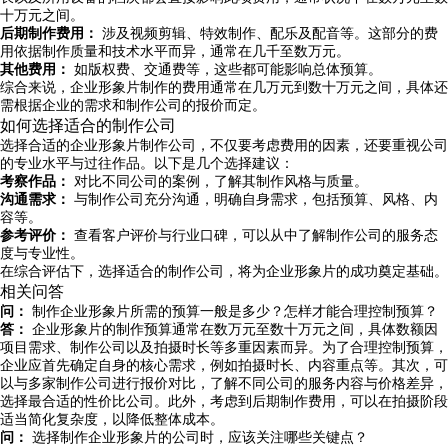
十万元之间。
后期制作费用：
涉及视频剪辑、特效制作、配乐及配音等。这部分的费
用依据制作质量和技术水平而异，通常在几千至数万元。
其他费用：
如版权费、交通费等，这些都可能影响总体预算。
综合来说，企业形象片制作的费用通常在几万元到数十万元之间，具体还
需根据企业的需求和制作公司的报价而定。
如何选择适合的制作公司
选择合适的企业形象片制作公司，不仅要考虑费用的因素，还要重视公司
的专业水平与过往作品。以下是几个选择建议：
考察作品：
对比不同公司的案例，了解其制作风格与质量。
沟通需求：
与制作公司充分沟通，明确自身需求，包括预算、风格、内
容等。
参考评价：
查看客户评价与行业口碑，可以从中了解制作公司的服务态
度与专业性。
在综合评估下，选择适合的制作公司，将为企业形象片的成功奠定基础。
相关问答
问：
制作企业形象片所需的预算一般是多少？怎样才能合理控制预算？
答：
企业形象片的制作预算通常在数万元至数十万元之间，具体数额因
项目需求、制作公司以及拍摄时长等多重因素而异。为了合理控制预算，
企业应首先确定自身的核心需求，例如拍摄时长、内容重点等。其次，可
以与多家制作公司进行报价对比，了解不同公司的服务内容与价格差异，
选择最合适的性价比公司。此外，考虑到后期制作费用，可以在拍摄阶段
适当简化复杂度，以降低整体成本。
问：
选择制作企业形象片的公司时，应该关注哪些关键点？