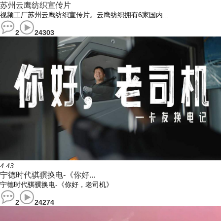
苏州云鹰纺织宣传片
视频工厂苏州云鹰纺织宣传片。云鹰纺织拥有6家国内...
2
24303
4:43
宁德时代骐骥换电-《你好...
宁德时代骐骥换电-《你好，老司机》
2
24274