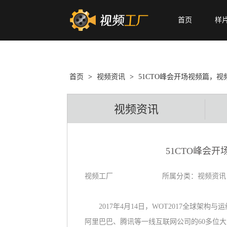
首页
样
首页
>
视频资讯
>
51CTO峰会开场视频篇，
视频资讯
51CTO峰会
视频工厂
所属分类：视频资讯
2017年4月14日，WOT2017全球架构与运维
阿里巴巴、腾讯等一线互联网公司的60多位