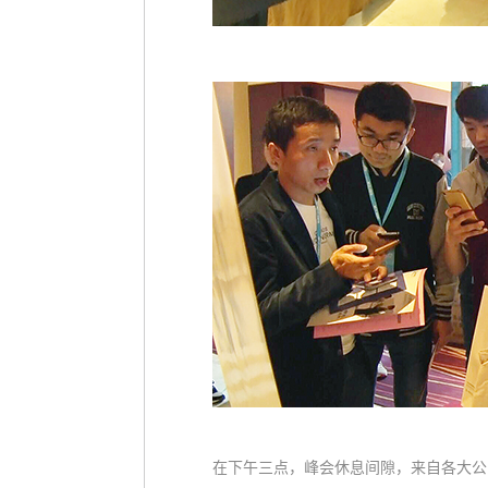
在下午三点，峰会休息间隙，来自各大公司