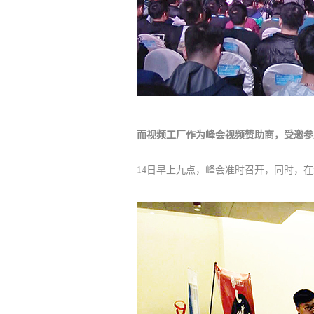
而视频工厂作为峰会视频赞助商，受邀参
14日早上九点，峰会准时召开，同时，在