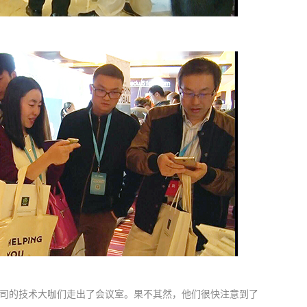
的技术大咖们走出了会议室。果不其然，他们很快注意到了