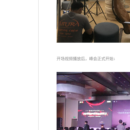
开场视频播放后，峰会正式开始↓