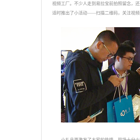
视频工厂。不少人走到易拉宝前拍照留念，还
适时推出了小活动——扫描二维码，关注视频
小礼品更激发了大家的热情，现场十分火爆