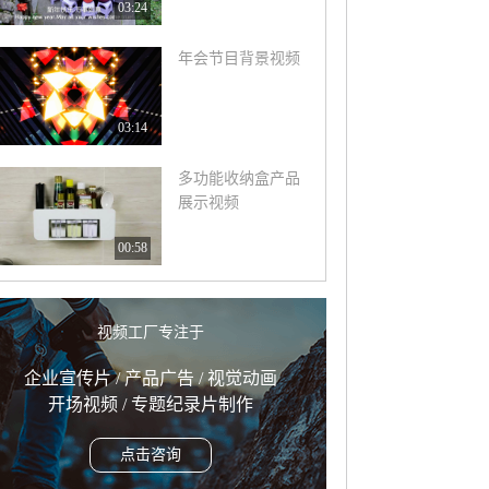
03:24
年会节目背景视频
03:14
多功能收纳盒产品
展示视频
00:58
视频工厂专注于
企业宣传片 / 产品广告 / 视觉动画
开场视频 / 专题纪录片制作
点击咨询