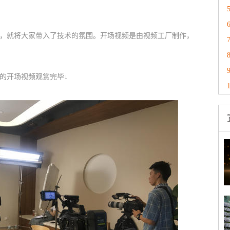
就将大家带入了技术的氛围。开场视频是由视频工厂制作，
开场视频观赏完毕↓