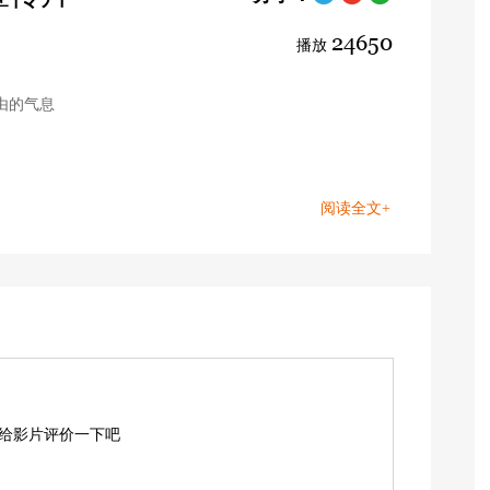
24650
播放
由的气息
阅读全文+
而是永远追求的过程。
,给影片评价一下吧