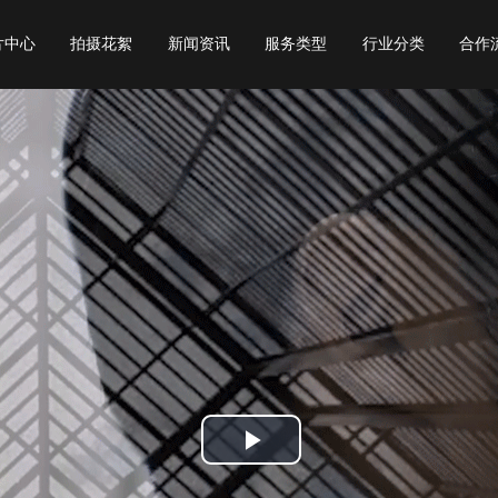
片中心
拍摄花絮
新闻资讯
服务类型
行业分类
合作
行业常识
宣传片
旅游宣传片
视频资讯
产品广告
教育宣传片
视频赏析
动画制作
餐饮宣传片
公司动态
会议开场
物流宣传片
专题纪录片
展会会议视频
年会视频
城市宣传片
校招宣传片
Play