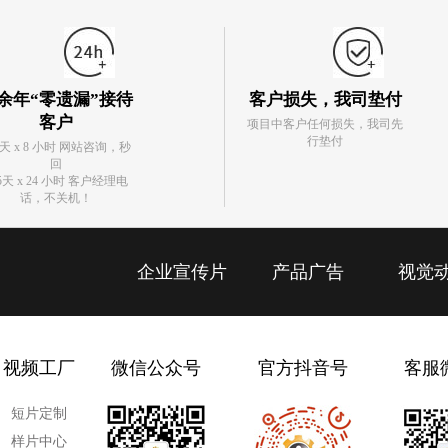
余年“零遗漏”接待
客户损失，我司垫付
客户
项目中客户任何损失，我司先
行垫付
5天 x 8 小时 网站咨询，秒
回
5天 x 24 小时 客户经理电
话，不关机！
企业宣传片
产品广告
视觉
视频工厂
微信公众号
官方抖音号
客服
短片定制
样片中心