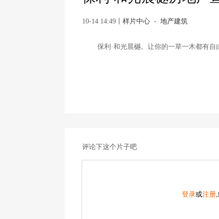
10-14 14:49
丨
样片中心
-
地产建筑
保利·和光晨樾。让你的一草一木都有自
自由不是一个口号，也不是一个结果，
评论下这个片子吧
登录
或
注册