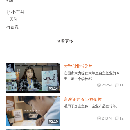
666
じ小奋斗
一天前
有创意
查看更多
大学创业指导片
在国家大力提倡大学生自主创业的今
天，每一个学校都...
24254
11
03:14
富途证券 企业宣传片
适用于企业宣传、企业产品宣传等。
24374
12
02:15