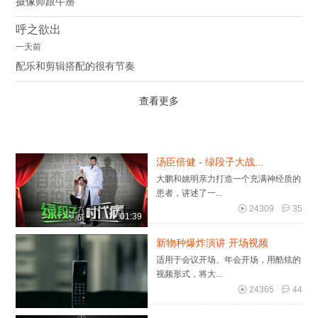
摄像师跟牛掰
呼之欲出
一天前
配乐和剪辑搭配的很有节奏
查看更多
汤臣倍健 - 绿段子大战...
大鹏和姚明亲力打造一个充满神经质的
患者，讲述了一...
24309
35
01:39
新物种爆炸演讲 开场视频
适用于会议开场、年会开场，用酷炫的
视频形式，将大...
24365
44