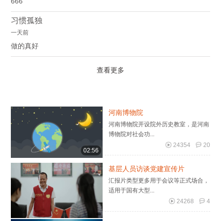
666
习惯孤独
一天前
做的真好
查看更多
河南博物院
河南博物院开设院外历史教室，是河南
博物院对社会功...
24354
20
02:56
基层人员访谈党建宣传片
汇报片类型更多用于会议等正式场合，
适用于国有大型...
24268
4