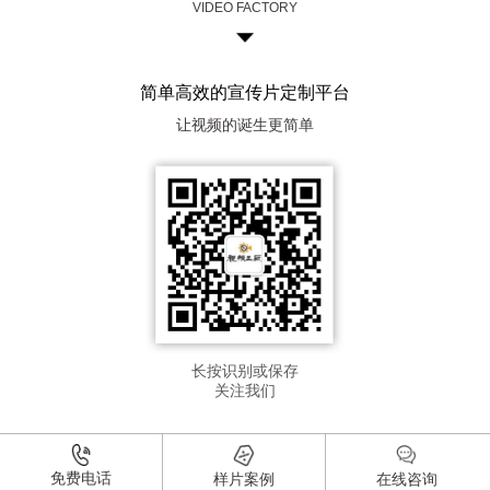
VIDEO FACTORY
简单高效的宣传片定制平台
让视频的诞生更简单
长按识别或保存
关注我们
免费电话
样片案例
在线咨询