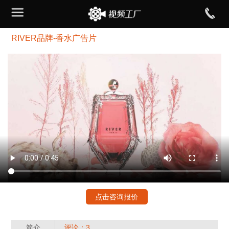
RIVER品牌-香水广告片
点击咨询报价
简介
评论：3