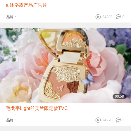
ai沐浴露产品广告片
品牌：
24288
0
00:58
毛戈平Light丝芙兰限定款TVC
品牌：
24270
0