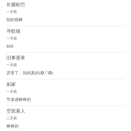
长腿欧巴
一天前
拍的很棒
寻歡猫
一天前
666
旧事逐寒
一天前
厉害了，拍的真好(✪▽✪)
刺冢
一天前
节凑感棒棒的
空扰寡人
二天前
棒棒的