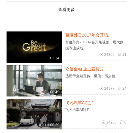
查看更多
百度外卖2017年会开场...
百度外卖2017年会开场视频，用大数
据表达成绩。
24306
11
02:14
众信金融 企业宣传片
适用于金融宣传，重信才能众信。
24377
24
00:49
飞凡汽车AI短片
飞凡汽车AI短片
24268
0
00:29