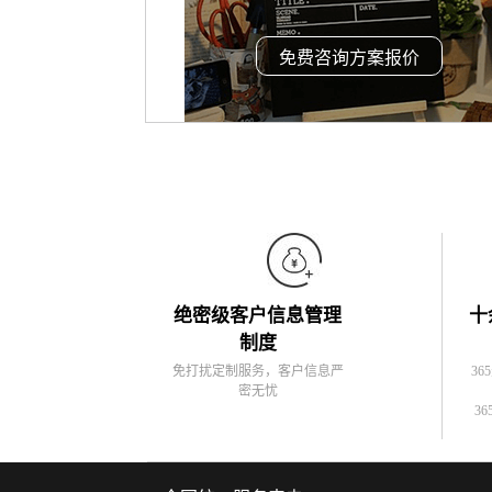
免费咨询方案报价
绝密级客户信息管理
十
制度
免打扰定制服务，客户信息严
36
密无忧
36