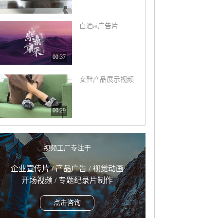
白酒ai广告片
00:37
女鞋产品展示视频
00:29
视频工厂专注于
企业宣传片 / 产品广告 / 视觉动画
开场视频 / 专题纪录片制作
点击咨询