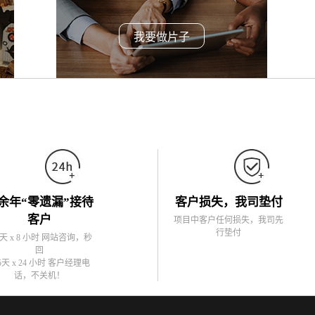
我要做片子
余年“零遗漏”接待
客户损失，我司垫付
客户
项目中客户任何损失，我司先
行垫付
5天 x 8 小时 网站咨询，秒
回
5天 x 24 小时 客户经理电
话，不关机！