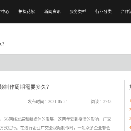
片中心
拍摄花絮
新闻资讯
服务类型
行业分类
合作
行业常识
宣传片
旅游宣传片
视频资讯
产品广告
教育宣传片
久？
视频赏析
动画制作
餐饮宣传片
公司动态
会议开场
物流宣传片
专题纪录片
展会会议视频
年会视频
城市宣传片
频制作周期需要多久？
校招宣传片
发布时间：2021-05-24
阅读：3743
5G网络发展和新媒体的发展，这两年受到疫情的影响，广交
方式进行。在进行企业广交会视频制作时，一般众多企业都会