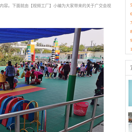
内容。下面就由【视频工厂】小编为大家带来的关于广交会视