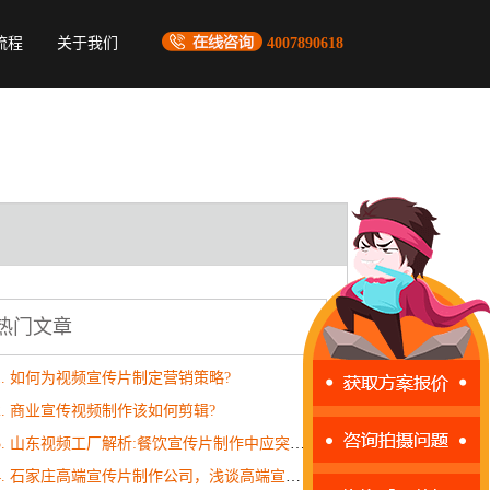
流程
关于我们
4007890618
热门文章
1. 如何为视频宣传片制定营销策略?
2. 商业宣传视频制作该如何剪辑?
3. 山东视频工厂解析:餐饮宣传片制作中应突出哪些内容?
4. 石家庄高端宣传片制作公司，浅谈高端宣传片特点!