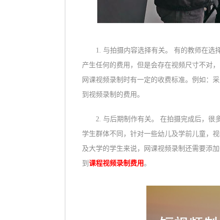
1. 与拍摄内容选择有关。 有的教师在选
产生任何的费用，但是会存在视频尺寸不对，
网课视频录制时有一定的收费标准。例如：采
到视频录制的费用。
2. 与后期制作有关。 在拍摄完成后，很
学生群体不同，针对一些幼儿及学前儿童，视
及大学的学生来说，网课视频录制还需要添加
到
课程视频录制费用
。