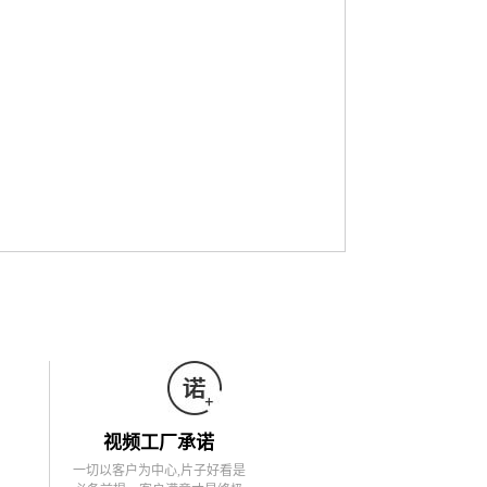
视频工厂承诺
一切以客户为中心,片子好看是