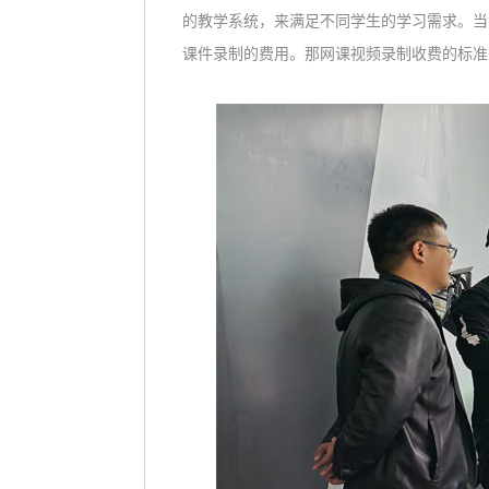
的教学系统，来满足不同学生的学习需求。当
课件录制的费用。那网课视频录制收费的标准