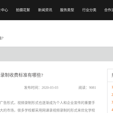
片中心
拍摄花絮
新闻资讯
服务类型
行业分类
合作
行业常识
宣传片
旅游宣传片
视频资讯
产品广告
教育宣传片
?
视频赏析
动画制作
餐饮宣传片
公司动态
会议开场
物流宣传片
专题纪录片
展会会议视频
年会视频
城市宣传片
录制收费标准有哪些?
校招宣传片
发布时间：2020-03-03
阅读：9081
告形式，视频录制形式也逐渐成为个人和企业宣传的重要手
大的市场，很多学校都采用网课录视频录制的形式来优化学校