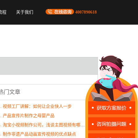
流程
关于我们
4007890618
热门文章
1. 视频工厂讲解：如何让企业快人一步
2. 产品宣传片制作之母婴产品
3. 淘宝小视频制作公司，浅谈主图视频有哪些优势?
4. 制作非遗产品动画宣传视频的优点缺点