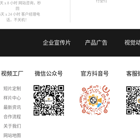
行垫付
5天 x 8 小时 网站咨询，秒
回
5天 x 24 小时 客户经理电
话，不关机！
企业宣传片
产品广告
视觉
视频工厂
微信公众号
官方抖音号
客服
短片定制
样片中心
最新资讯
合作流程
关于我们
网站地图