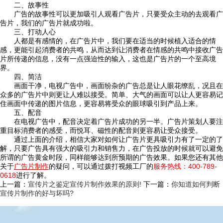
二、故事性
广告的故事性可以更加吸引人观看广告片，只要受众主动的去观看广
告片，我们的广告片就成功啦。
三、打动人心
人都是有感情的，在广告片中，我们要在适当的时候植入适合的情
感，更能引起消费者的共鸣，从而达到让消费者在情感的共鸣中接收广告
片所传递的信息，没有一点强迫性的输入，这也是广告片的一个至高境
界。
四、简洁
画面干净，电视广告中，画面纷杂的广告总是让人眼花缭乱，况且在
众多的广告片中则更让人难以接受。简单、大气的画面可以让人更容易记
住画面中传递的图片信息，更容易将受众的眼球吸引到产品上来。
五、配音
在电视广告中，配音决定着广告片成功的另一半。广告片策划人要注
重目标消费者的感受，而悦耳、磁性的配音则更容易让受众接受。
通过上面的介绍，相信大家对如何让广告片更具吸引力有了一定的了
解，只要广告具有强大的吸引力和销售力，在广告投放的时候就可以避免
所谓的广告黄金时段，同样能够达到所预期的广告效果。如果您还有其他
关于
广告片制作
的疑问，可以通过拨打视频工厂的
服务热线：400-789-
0618
进行了解。
上一篇：
宣传片之鉴定宣传片制作效果的原则!
下一篇：
你知道如何判断
宣传片制作的好与坏吗?