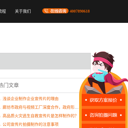
流程
关于我们
4007890618
热门文章
1. 浅谈企业制作企业宣传片的理由
2. 廊坊市政府与视频工厂深度合作，政府形象宣传片拍摄花絮
3. 高品质火灾逃生自救宣传片是怎样制作的？
4. 公司宣传片拍摄制作的注意事项