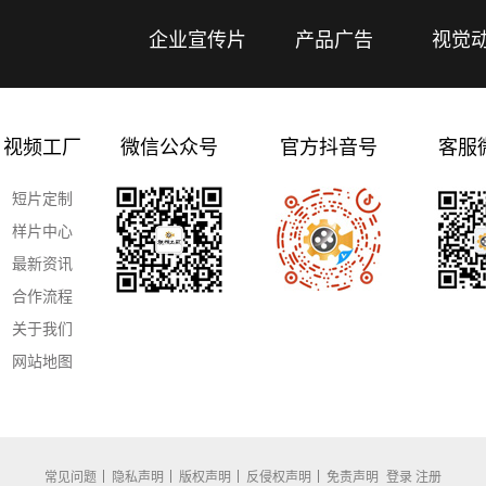
企业宣传片
产品广告
视觉
视频工厂
微信公众号
官方抖音号
客服
短片定制
样片中心
最新资讯
合作流程
关于我们
网站地图
常见问题
隐私声明
版权声明
反侵权声明
免责声明
登录
注册