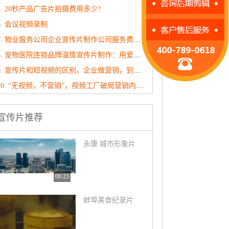
5. 20秒产品广告片拍摄费用多少?
6. 会议视频录制
7. 物业服务公司企业宣传片制作公司服务费用解析
8. 宠物医院连锁品牌温情宣传片制作：用爱与专业治愈每一个毛孩子
9. 宣传片和短视频的区别，企业做营销，到底该选哪个？
10. “无视频，不营销”，视频工厂破局营销内卷！
宣传片推荐
永康 城市形象片
06:23
蚌埠美食纪录片