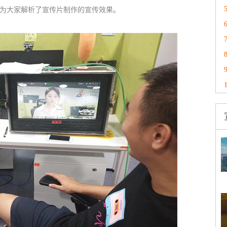
为大家解析了宣传片制作的宣传效果。