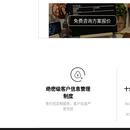
免费咨询方案报价
绝密级客户信息管理
十
制度
免打扰定制服务，客户信息严
36
密无忧
36