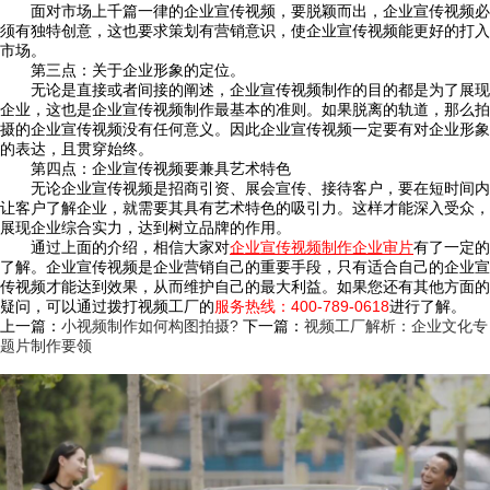
面对市场上千篇一律的企业宣传视频，要脱颖而出，企业宣传视频必
须有独特创意，这也要求策划有营销意识，使企业宣传视频能更好的打入
市场。
第三点：关于企业形象的定位。
无论是直接或者间接的阐述，企业宣传视频制作的目的都是为了展现
企业，这也是企业宣传视频制作最基本的准则。如果脱离的轨道，那么拍
摄的企业宣传视频没有任何意义。因此企业宣传视频一定要有对企业形象
的表达，且贯穿始终。
第四点：企业宣传视频要兼具艺术特色
无论企业宣传视频是招商引资、展会宣传、接待客户，要在短时间内
让客户了解企业，就需要其具有艺术特色的吸引力。这样才能深入受众，
展现企业综合实力，达到树立品牌的作用。
通过上面的介绍，相信大家对
企业宣传视频制作企业审片
有了一定的
了解。企业宣传视频是企业营销自己的重要手段，只有适合自己的企业宣
传视频才能达到效果，从而维护自己的最大利益。如果您还有其他方面的
疑问，可以通过拨打视频工厂的
服务热线：400-789-0618
进行了解。
上一篇：
小视频制作如何构图拍摄?
下一篇：
视频工厂解析：企业文化专
题片制作要领