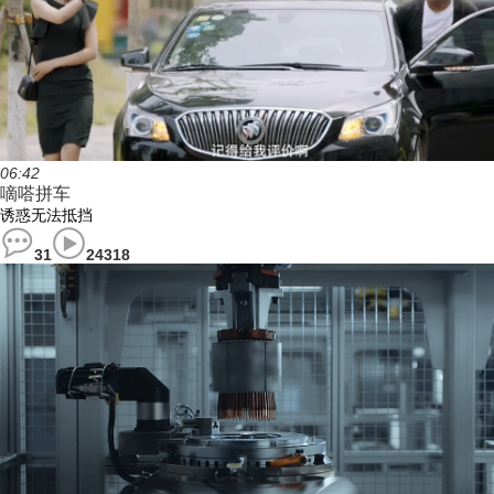
06:42
嘀嗒拼车
诱惑无法抵挡
31
24318