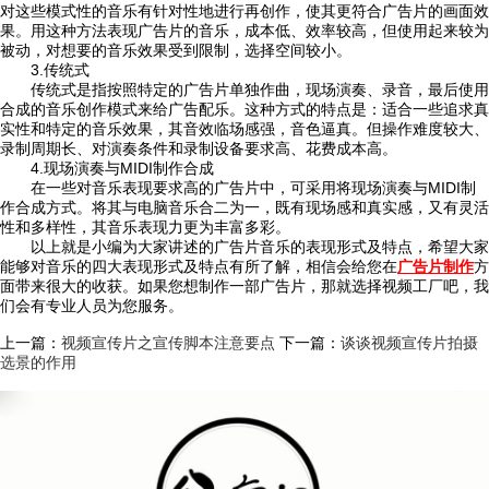
对这些模式性的音乐有针对性地进行再创作，使其更符合广告片的画面效
果。用这种方法表现广告片的音乐，成本低、效率较高，但使用起来较为
被动，对想要的音乐效果受到限制，选择空间较小。
3.传统式
传统式是指按照特定的广告片单独作曲，现场演奏、录音，最后使用
合成的音乐创作模式来给广告配乐。这种方式的特点是：适合一些追求真
实性和特定的音乐效果，其音效临场感强，音色逼真。但操作难度较大、
录制周期长、对演奏条件和录制设备要求高、花费成本高。
4.现场演奏与MIDI制作合成
在一些对音乐表现要求高的广告片中，可采用将现场演奏与MIDI制
作合成方式。将其与电脑音乐合二为一，既有现场感和真实感，又有灵活
性和多样性，其音乐表现力更为丰富多彩。
以上就是小编为大家讲述的广告片音乐的表现形式及特点，希望大家
能够对音乐的四大表现形式及特点有所了解，相信会给您在
广告片制作
方
面带来很大的收获。如果您想制作一部广告片，那就选择视频工厂吧，我
们会有专业人员为您服务。
上一篇：
视频宣传片之宣传脚本注意要点
下一篇：
谈谈视频宣传片拍摄
选景的作用