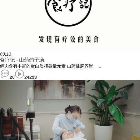
03:13
食疗记 - 山药鸽子汤
鸽肉含有丰富的蛋白质和微量元素 山药健脾养胃、...
20
24293