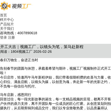
首页
样片中心
产品短片
关于我们
咨询热线：4007890618
登录
注册
开工大吉｜视频工厂，以镜头为笔，策马赴新程
阅读：1804
视频工厂 2026-02-26
春归万物生，奋进正当时
告别春节的团圆与休憩，承载着希望与期许，视频工厂视频制作正式开工
啦！
今日启市，恰逢丙午马年新程伊始，我们带着假期积攒的欢喜与力量，收
心归位、满血启航，以镜头为媒，以创意为魂，奔赴新一年的光影之约，
不负每一份信任与托付。
马年启新，感恩同行
回首过往，每一段光影故事的诞生，每一支精品视频的呈现，都离不开客
户伙伴的鼎力支持，离不开团队每一位成员的匠心打磨。从创意策划到拍
摄执行，从后期剪辑到成品交付，我们以专业致敬热爱，以品质赢得认