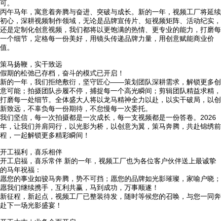
可。
丙午马年，寓意着奔腾与奋进、突破与成长。新的一年，视频工厂将延续
初心，深耕视频制作领域，无论是品牌宣传片、短视频矩阵、活动纪实，
还是定制化创意视频，我们都将以更饱满的热情、更专业的能力，打磨每
一个细节，定格每一份美好，用镜头传递品牌力量，用创意赋能商业价
值。
策马扬鞭，实干致远
假期的松弛已存档，奋斗的模式已开启！
新的一年，我们拒绝敷衍，坚守匠心——策划团队深耕需求，解锁更多创
意可能；拍摄团队步履不停，捕捉每一个高光瞬间；剪辑团队精益求精，
打磨每一处细节。全体盛大人将以龙马精神全力以赴，以实干破局，以创
新致远，不辜负每一份期待，不怠慢每一次委托。
我们坚信，每一次拍摄都是一次成长，每一支视频都是一份答卷。2026
年，让我们并肩同行，以光影为桥，以创意为翼，策马奔腾，共赴锦绣前
程，一起解锁更多精彩瞬间！
开工福利，喜乐相伴
开工启福，喜乐常伴 新的一年，视频工厂也为各位客户伙伴送上最诚挚
的马年祝福：
愿您的事业如骏马奔腾，势不可挡；愿您的品牌如光影璀璨，家喻户晓；
愿我们继续携手，互利共赢，马到成功，万事顺遂！
新征程，新起点，视频工厂已整装待发，随时等候您的召唤，与您一同奔
赴下一场光影盛宴！