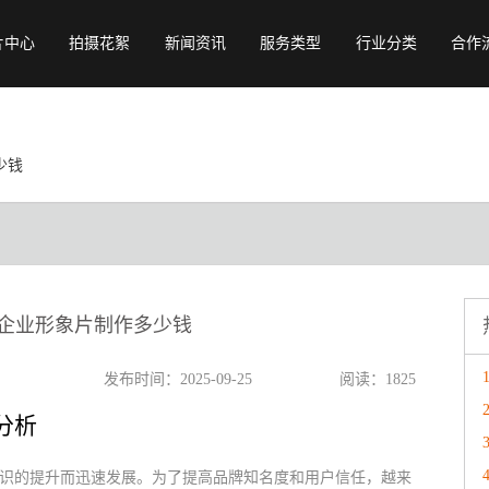
片中心
拍摄花絮
新闻资讯
服务类型
行业分类
合作
行业常识
宣传片
旅游宣传片
视频资讯
产品广告
教育宣传片
少钱
视频赏析
动画制作
餐饮宣传片
公司动态
会议开场
物流宣传片
专题纪录片
展会会议视频
年会视频
城市宣传片
企业形象片制作多少钱
校招宣传片
发布时间：2025-09-25
阅读：1825
分析
识的提升而迅速发展。为了提高品牌知名度和用户信任，越来