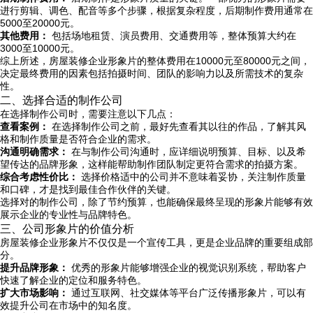
进行剪辑、调色、配音等多个步骤，根据复杂程度，后期制作费用通常在
5000至20000元。
其他费用：
包括场地租赁、演员费用、交通费用等，整体预算大约在
3000至10000元。
综上所述，房屋装修企业形象片的整体费用在10000元至80000元之间，
决定最终费用的因素包括拍摄时间、团队的影响力以及所需技术的复杂
性。
二、选择合适的制作公司
在选择制作公司时，需要注意以下几点：
查看案例：
在选择制作公司之前，最好先查看其以往的作品，了解其风
格和制作质量是否符合企业的需求。
沟通明确需求：
在与制作公司沟通时，应详细说明预算、目标、以及希
望传达的品牌形象，这样能帮助制作团队制定更符合需求的拍摄方案。
综合考虑性价比：
选择价格适中的公司并不意味着妥协，关注制作质量
和口碑，才是找到最佳合作伙伴的关键。
选择对的制作公司，除了节约预算，也能确保最终呈现的形象片能够有效
展示企业的专业性与品牌特色。
三、公司形象片的价值分析
房屋装修企业形象片不仅仅是一个宣传工具，更是企业品牌的重要组成部
分。
提升品牌形象：
优秀的形象片能够增强企业的视觉识别系统，帮助客户
快速了解企业的定位和服务特色。
扩大市场影响：
通过互联网、社交媒体等平台广泛传播形象片，可以有
效提升公司在市场中的知名度。