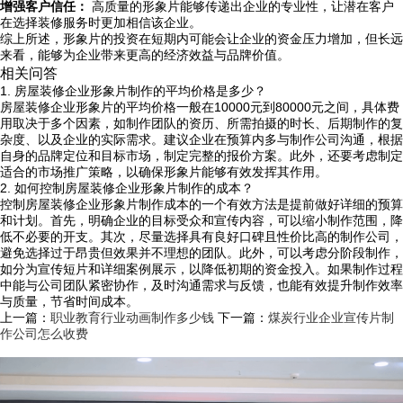
增强客户信任：
高质量的形象片能够传递出企业的专业性，让潜在客户
在选择装修服务时更加相信该企业。
综上所述，形象片的投资在短期内可能会让企业的资金压力增加，但长远
来看，能够为企业带来更高的经济效益与品牌价值。
相关问答
1. 房屋装修企业形象片制作的平均价格是多少？
房屋装修企业形象片的平均价格一般在10000元到80000元之间，具体费
用取决于多个因素，如制作团队的资历、所需拍摄的时长、后期制作的复
杂度、以及企业的实际需求。建议企业在预算内多与制作公司沟通，根据
自身的品牌定位和目标市场，制定完整的报价方案。此外，还要考虑制定
适合的市场推广策略，以确保形象片能够有效发挥其作用。
2. 如何控制房屋装修企业形象片制作的成本？
控制房屋装修企业形象片制作成本的一个有效方法是提前做好详细的预算
和计划。首先，明确企业的目标受众和宣传内容，可以缩小制作范围，降
低不必要的开支。其次，尽量选择具有良好口碑且性价比高的制作公司，
避免选择过于昂贵但效果并不理想的团队。此外，可以考虑分阶段制作，
如分为宣传短片和详细案例展示，以降低初期的资金投入。如果制作过程
中能与公司团队紧密协作，及时沟通需求与反馈，也能有效提升制作效率
与质量，节省时间成本。
上一篇：
职业教育行业动画制作多少钱
下一篇：
煤炭行业企业宣传片制
作公司怎么收费