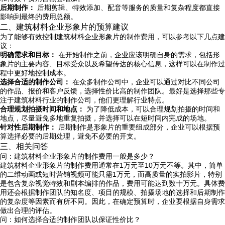
后期制作：
后期剪辑、特效添加、配音等服务的质量和复杂程度都直接
影响到最终的费用总额。
二、建筑材料企业形象片的预算建议
为了能够有效控制建筑材料企业形象片的制作费用，可以参考以下几点建
议：
明确需求和目标：
在开始制作之前，企业应该明确自身的需求，包括形
象片的主要内容、目标受众以及希望传达的核心信息，这样可以在制作过
程中更好地控制成本。
选择合适的制作公司：
在众多制作公司中，企业可以通过对比不同公司
的作品、报价和客户反馈，选择性价比高的制作团队。最好是选择那些专
注于建筑材料行业的制作公司，他们更理解行业特点。
合理规划拍摄时间和地点：
为了降低成本，可以合理规划拍摄的时间和
地点，尽量避免多地重复拍摄，并选择可以在短时间内完成的场地。
针对性后期制作：
后期制作是形象片的重要组成部分，企业可以根据预
算选择必要的后期处理，避免不必要的开支。
三、相关问答
问：建筑材料企业形象片的制作费用一般是多少？
建筑材料企业形象片的制作费用通常在1万元至10万元不等。其中，简单
的二维动画或短时营销视频可能只需1万元，而高质量的实拍影片，特别
是包含复杂视觉特效和剧本编排的作品，费用可能达到数十万元。具体费
用还会根据制作团队的知名度、项目的规模、拍摄场地的选择和后期制作
的复杂度等因素而有所不同。因此，在确定预算时，企业要根据自身需求
做出合理的评估。
问：如何选择合适的制作团队以保证性价比？