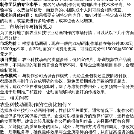
制作团队的专业水平：
知名的动画制作公司或团队由于技术水平高、经
验丰富，收费自然较贵；而新兴的小团队或个人则可能会相对便宜。
需求的具体内容：
如果需要定制特定的内容，如针对某一特定农业技术
的动画，或需要进行多轮修改，成本也会因此增加。
二、市场行情与预算规划
为了更好地了解农业科技行业动画制作的市场行情，可以从以下几个方面
进行分析：
市场均价：
根据市场调研，现在一般的2D动画制作单价在每分钟3000到
15000元不等，而3D动画的平均费用更高，可能在每分钟15000至50000
元之间。
项目类型：
农业科技动画的类型多样，例如宣传片、培训视频或产品演
示等，不同类型的项目预算也会有所不同。引导企业明确项目目标，合理
编制预算。
合作模式：
与制作公司洽谈合作模式，无论是全包制还是按阶段付款，
都应确保与制作方达成明确的协议，避免因后期修改导致的预算超支。
最后，建议企业在准备预算时，除了考虑制作费用外，还要预留一部分资
金用于后期推广和宣传，让动画能够得到更好的传播效果。
三、相关问答
农业科技动画制作的性价比如何？
选择农业科技行业动画制作时，性价比至关重要。通常情况下，制作公司
会提供多种方案供客户选择。企业可以根据自身的预算和需求，选择合适
的动画类型。建议比较几家制作公司的报价和作品，选择那些既符合预
算、又能提供高质量服务的团队。此外，与制作方沟通制作周期、修改次
数、后期服务等，确保最终效果与企业所期待的相符，从而提高投资的性