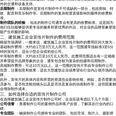
外的交通和设备支持。
后期制作
：后期制作是宣传片制作中不可或缺的一部分，包括剪辑、特
效、配音和音乐制作等。后期制作的复杂程度直接影响到最终的收费标
准。
制作团队的经验
：知名的制作公司通常会有更高的收费标准。这是因为
他们往往能够提供更专业的服务和更优秀的作品，对企业的品牌形象塑造
能产生积极的影响。
二、建筑施工企业宣传片制作的费用范围
根据市场调研，一般来说，建筑施工企业宣传片制作的费用区间大致为：
基础制作费用：大约在1万至3万元人民币。这一范围通常指标准3至5分
钟的宣传片，适合小型企业或初创公司。
中等制作费用：大约在3万至10万元人民币。此费用范围适合有一定规模
并希望提升品牌形象的企业，通常包含较为复杂的拍摄和后期制作。
高端制作费用：可达10万元以上。这一范围的宣传片常由专业制作公司
负责，注重创意和效果，适合大型建筑企业或希望在行业内占领市场的品
牌。
此外，宣传片的具体内容和所需的资源也会影响价格。例如，是否需要演
员参与、是否包含航拍镜头以及是否涉及复杂的动画制作等，这些因素都
会增加制作成本。
三、如何选择合适的宣传片制作公司
在选择建筑施工企业宣传片制作公司时，企业应该考虑以下几个方面：
公司信誉
：查看制作公司的案例作品和客户反馈，了解其在行业内的口
碑。
专业团队
：确保制作公司拥有专业的团队，包括导演、制片人、摄影师