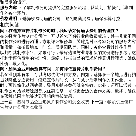
和后期编辑等。
服务内容
：了解制作公司提供的完整服务流程，从策划、拍摄到后期制
作的各个环节。
价格透明
：选择收费明确的公司，避免隐藏消费，确保预算可控。
相关问答
问：在选择宣传片制作公司时，我应该如何确认费用的合理性？
在选择宣传片制作公司时，可以首先了解行业的收费标准，并与几家不同
的制作公司进行沟通，索取详细报价单。关键是对比各家公司的服务内容
和质量，如拍摄地点、时长、后期团队等。同时，务必查看其过往作品，
以判断其制作水平。如果可行，最好选择与业界相似的案例进行参考，这
样利于评估费用的合理性。最终，根据自己的需求和预算进行筛选，确保
性价比最大化。
问：如果企业剩余预算有限，如何降低宣传片制作费用？
若企业预算有限，可以考虑优化制作方案。例如，选择在一个地点进行拍
摄以降低交通费用，缩短宣传片时长，从而减少后期制作的工作量。同
时，可以简化动画效果，采用实拍来替代部分特效。此外，还可以通过与
制作公司洽谈赠送服务或优惠活动，寻找更合适的合作方案。最终，确保
在预算范围内能够达到理想的宣传效果。
上一篇：
塑料制品企业形象片制作公司怎么收费
下一篇：
物流供应链广
告片制作公司怎么收费