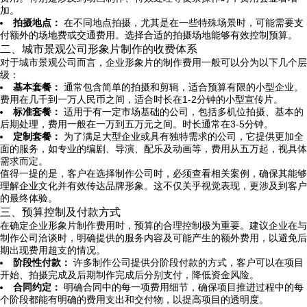
加。
拍摄地点：
在不同地点拍摄，尤其是在一些特殊场景时，可能需要支
付额外的场地费或交通费用。选择合适的拍摄场地能够有效控制预算。
二、城市景观公司形象片制作的收费体系
对于城市景观公司而言，企业形象片的制作费用一般可以分为以下几个层
级：
基本套餐：
通常包含简单的拍摄和剪辑，适合预算有限的小型企业。
费用在几千到一万人民币之间，适合时长在1-2分钟的小型宣传片。
标准套餐：
适用于有一定市场基础的公司，包括多机位拍摄、基本的
后期处理，费用一般在一万到五万元之间。时长通常在3-5分钟。
定制套餐：
为了满足大型企业或具有独特需求的公司，它提供更加全
面的服务，如专业的编剧、导演、配乐及动画等，费用从五万起，视具体
需求而定。
值得一提的是，客户在选择制作公司时，必须查看相关案例，确保其能够
理解企业文化并有效传达品牌形象。这不仅关乎视觉表现，更涉及到客户
的最终体验。
三、预算控制及付款方式
在确定企业形象片制作费用时，预算的合理控制极为重要。建议企业在与
制作公司洽谈时，明确提供的服务内容及可能产生的额外费用，以避免后
期出现费用超支的情况。
阶段性付款：
许多制作公司提供分阶段付款的方式，客户可以在项目
开始、拍摄完成及后期制作完成后分别支付，降低资金风险。
合同约定：
明确合同中的每一项费用细节，确保项目推进过程中的每
个阶段都能有明确的费用支出和交付物，以提高项目的透明度。