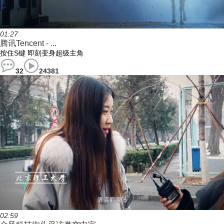
01:27
腾讯Tencent - ...
按住S键 即刻变身超级主角
32
24381
02:59