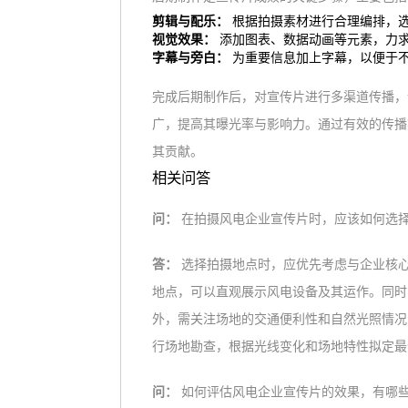
剪辑与配乐：
根据拍摄素材进行合理编排，
视觉效果：
添加图表、数据动画等元素，力
字幕与旁白：
为重要信息加上字幕，以便于
完成后期制作后，对宣传片进行多渠道传播，
广，提高其曝光率与影响力。通过有效的传播
其贡献。
相关问答
问：
在拍摄风电企业宣传片时，应该如何选
答：
选择拍摄地点时，应优先考虑与企业核
地点，可以直观展示风电设备及其运作。同时
外，需关注场地的交通便利性和自然光照情况
行场地勘查，根据光线变化和场地特性拟定最
问：
如何评估风电企业宣传片的效果，有哪