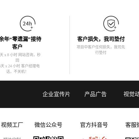
余年“零遗漏”接待
客户损失，我司垫付
客户
项目中客户任何损失，我司先
行垫付
5天 x 8 小时 网站咨询，秒
回
5天 x 24 小时 客户经理电
话，不关机！
企业宣传片
产品广告
视觉
视频工厂
微信公众号
官方抖音号
客服