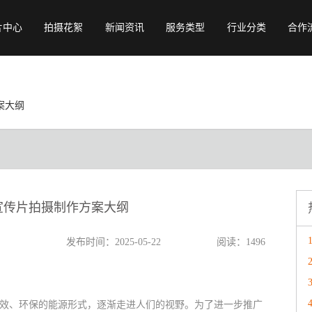
片中心
拍摄花絮
新闻资讯
服务类型
行业分类
合作
行业常识
宣传片
旅游宣传片
视频资讯
产品广告
教育宣传片
案大纲
视频赏析
动画制作
餐饮宣传片
公司动态
会议开场
物流宣传片
专题纪录片
展会会议视频
年会视频
城市宣传片
宣传片拍摄制作方案大纲
校招宣传片
发布时间：2025-05-22
阅读：1496
效、环保的能源形式，逐渐走进人们的视野。为了进一步推广