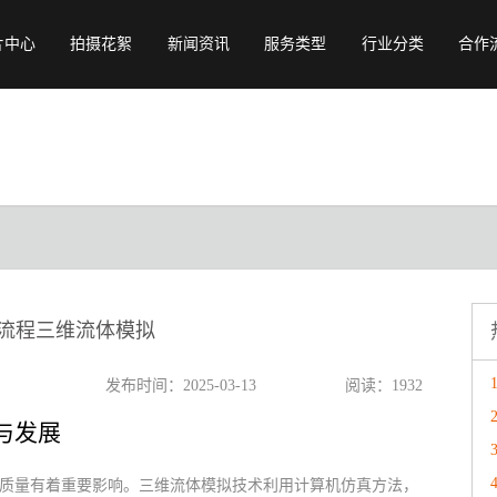
片中心
拍摄花絮
新闻资讯
服务类型
行业分类
合作
行业常识
宣传片
旅游宣传片
视频资讯
产品广告
教育宣传片
视频赏析
动画制作
餐饮宣传片
公司动态
会议开场
物流宣传片
专题纪录片
展会会议视频
年会视频
城市宣传片
流程三维流体模拟
校招宣传片
发布时间：2025-03-13
阅读：1932
与发展
质量有着重要影响。三维流体模拟技术利用计算机仿真方法，