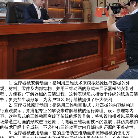
1. 医疗器械安装动画：指利用三维技术来模拟还原医疗器械的外
观、材料、零件及内部结构，并用三维动画的形式来展示器械的安装过
程，方便客户了解器械的安装过程。这种表现形式相较于传统的纸质安装
书，要更加生动形象，为客户组装医疗器械提供了极大便利。
2. 医疗器械原理动画：指采用三维动画形式，对器械的内容结构进
行直观展示，并搭配专业的解说来讲解器械的运行原理、设计原理等内
容。这种形式的三维动画突破了传统的场景具象，将实景拍摄难以展示的
场景通过动画的形式进行还原，而随着三维动画技术的发展，其仿真模拟
的技术已经十分成熟，不必担心三维动画对内容部结构还原的不准确性。
3. 医疗器械使用动画：指的是借助三维动画来掩饰器械的使用方