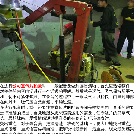
在进行
公司宣传片拍摄
时，一般配音要做到连贯清晰，首先应熟读稿件，
对稿件的内容内涵进行一个通透的理解。然后就是运气、吸气保持新平气
和，切不可紧张焦躁。在录音的过程中，一般吸气可以稍快，由鼻到肺部
在到丹田，吐气应自然而然，平稳过渡。
在进行配音时，我们还要注意宣传片的配音停顿是根据画面、音乐的需要
进行准确的把握，自觉地服从思想感情运用的需要，使专题片的篇章气
势、思想脉络、爱恨情感通过播音员的在创造进行准确表达。
突出重点，对于录音员，把握清楚、准确的基础上，要大胆地突出重点。
重点段落，重点语言要精而准，把解说词最新鲜、最重要、观众最为感兴