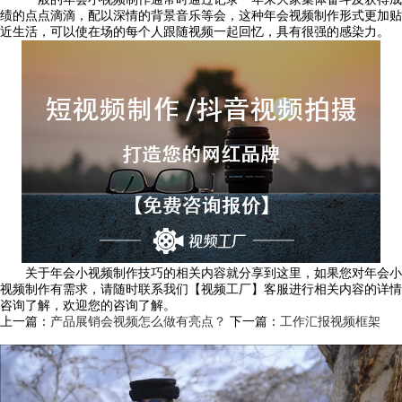
绩的点点滴滴，配以深情的背景音乐等会，这种年会视频制作形式更加贴
近生活，可以使在场的每个人跟随视频一起回忆，具有很强的感染力。
关于年会小视频制作技巧的相关内容就分享到这里，如果您对年会小
视频制作有需求，请随时联系我们【视频工厂】客服进行相关内容的详情
咨询了解，欢迎您的咨询了解。
上一篇：
产品展销会视频怎么做有亮点？
下一篇：
工作汇报视频框架