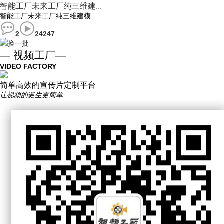
智能工厂未来工厂纯三维建...
智能工厂未来工厂纯三维建模
2
24247
换一批
— 视频工厂—
VIDEO FACTORY
简单高效的宣传片定制平台
让视频的诞生更简单