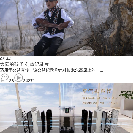
06:44
太阳的孩子 公益纪录片
适用于公益宣传，该公益纪录片针对帕米尔高原上的一...
28
24271