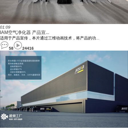
01:09
IAM空气净化器 产品宣...
适用于产品宣传，本片通过三维动画技术，将产品的功...
58
24416