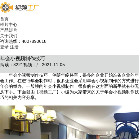
首页
样片中心
产品短片
关于我们
咨询热线：4007890618
登录
注册
年会小视频制作技巧
阅读：3221
视频工厂 2021-11-05
年会小视频制作技巧，伴随年终将至，很多的企业开始准备企业的年
会工作。在进行年会制作时，很多企业会采用年会小视频制作的方式进行
年会的举办。一般聊的年会小视频制作，很多的在这方面的新手就有些无
从下手。下面就由【视频工厂】小编为大家带来的关于年会小视频制作技
巧的相关内容分享。