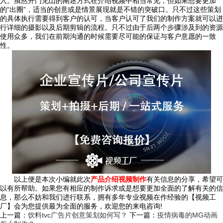
入。虽然开门见山的阐述方式在介绍视频中相当常见，但如果想要更加
的“出圈”，适当的创意或是情景展现就是不错的突破口。只不过这些策划
的具体执行需要得到客户的认可，当客户认可了我们的制作方案就可以进
行详细的摄影以及后期剪辑的流程。只不过由于后两个步骤涉及到的资源
使用众多，我们在前期沟通的时候需要尽可能的保证与客户意愿的一致
性。
以上便是本次小编就此次
产品介绍视频制作
有关信息的分享，希望可
以有所帮助。如果您有相应的制作诉求或是想要更加全面的了解有关的信
息，那么不妨和我们进行联系，拥有多年专业视频在作经验的【视频工
厂】会为您提供最为全面的服务，欢迎您的来电咨询!
上一篇：
饮料tvc广告片创意策划如何写？
下一篇：
疫情病毒的MG动画