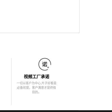
视频工厂承诺
一切以客户为中心,片子好看是
必备前提，客户满意才是终极
目的。