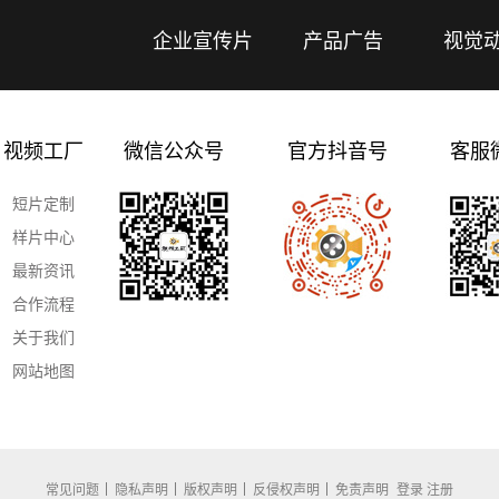
企业宣传片
产品广告
视觉
视频工厂
微信公众号
官方抖音号
客服
短片定制
样片中心
最新资讯
合作流程
关于我们
网站地图
常见问题
隐私声明
版权声明
反侵权声明
免责声明
登录
注册