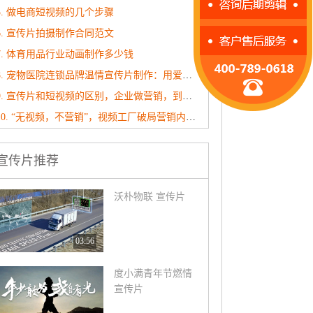
5. 做电商短视频的几个步骤
6. 宣传片拍摄制作合同范文
7. 体育用品行业动画制作多少钱
8. 宠物医院连锁品牌温情宣传片制作：用爱与专业治愈每一个毛孩子
9. 宣传片和短视频的区别，企业做营销，到底该选哪个？
10. “无视频，不营销”，视频工厂破局营销内卷！
宣传片推荐
沃朴物联 宣传片
03:56
度小满青年节燃情
宣传片