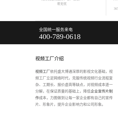
密无忧
36
全国统一服务来电
400-789-0618
视频工厂介绍
视频工厂
依托盛大博通深厚的影视文化基础，视
频工厂立足网络时代，克服传统视频行业流程复
杂、工期长、报价虚高等缺点，对视频成本逐一
分解，在保证质量的基础上，降低
企业宣传片制
作
成本，力图做到让每一家企业都有自己的宣传
片、形象片，提升企业影响力和公司形象。