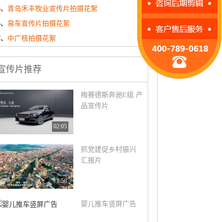
5、
青岛禾丰牧业宣传片拍摄花絮
6、
易车宣传片拍摄花絮
7、
中广核拍摄花絮
宣传片推荐
梅赛德斯奔驰E级 产
品宣传片
02:05
抓党建促乡村振兴
汇报片
1:56
婴儿推车竖屏广告