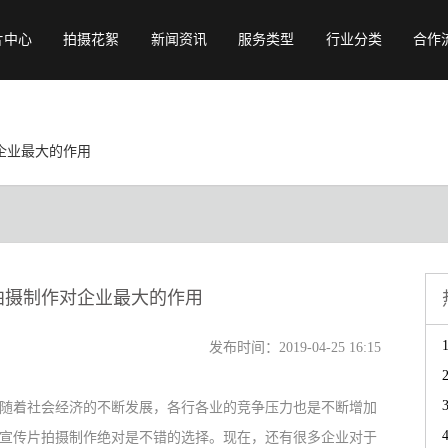
片中心
拍摄花絮
新闻资讯
服务类型
行业分类
合作
行业常识
宣传片
旅游宣传片
视频资讯
产品广告
教育宣传片
企业最大的作用
视频赏析
动画制作
餐饮宣传片
公司动态
会议开场
物流宣传片
专题纪录片
展会会议视频
年会视频
城市宣传片
拍摄制作对企业最大的作用
校招宣传片
发布时间：2019-04-25 16:15
着社会经济的不断发展，各行各业的竞争压力也是不断增加
宣传片拍摄制作绝对是不错的选择。现在，还有很多企业对于