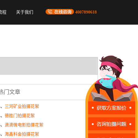
流程
关于我们
4007890618
热门文章
1、
三河矿业拍摄花絮
2、
德胜门拍摄花絮
3、
滴滴微电影拍摄花絮
4、
海鑫科金拍摄花絮