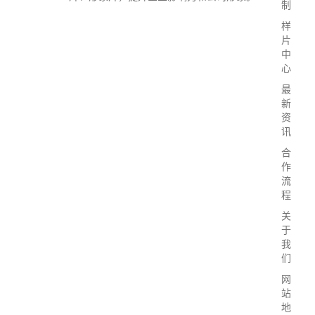
制
样
片
中
心
最
新
资
讯
合
作
流
程
关
于
我
们
网
站
地