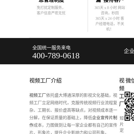
息管理制度
漏”接待客户
免打扰定制服务，
365天 x 8 小时 网站
客户信息严密无忧
咨询，秒回
365天 x 24 小时 客
户经理电话，不关
机！
全国统一服务来电
企
400-789-0618
视频工厂介绍
视
微
频
视频工厂
依托盛大博通深厚的影视文化基础，视
工
频工厂立足网络时代，克服传统视频行业流程复
厂
杂、工期长、报价虚高等缺点，对视频成本逐一
分解，在保证质量的基础上，降低
企业宣传片制
短
片
作
成本，力图做到让每一家企业都有自己的宣传
定
片、形象片，提升企业影响力和公司形象。