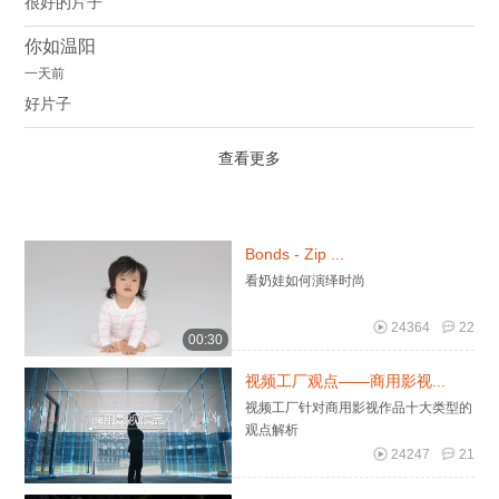
很好的片子
你如温阳
一天前
好片子
查看更多
Bonds - Zip ...
看奶娃如何演绎时尚
24364
22
00:30
视频工厂观点——商用影视...
视频工厂针对商用影视作品十大类型的
观点解析
24247
21