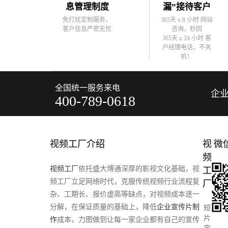
息管理制度
漏”接待客户
免打扰定制服务，
365天 x 8 小时 网站
客户信息严密无忧
咨询，秒回
365天 x 24 小时 客
户经理电话，不关
机！
全国统一服务来电
企
400-789-0618
视频工厂介绍
视
微
频
视频工厂
依托盛大博通深厚的影视文化基础，视
工
频工厂立足网络时代，克服传统视频行业流程复
厂
杂、工期长、报价虚高等缺点，对视频成本逐一
分解，在保证质量的基础上，降低
企业宣传片制
短
片
作
成本，力图做到让每一家企业都有自己的宣传