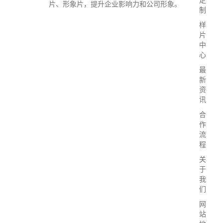
定
片、形象片，提升企业影响力和公司形象。
制
样
片
中
心
最
新
资
讯
合
作
流
程
关
于
我
们
网
站