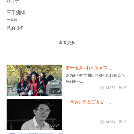
好片子
三千痴缠
一天前
做的很棒
查看更多
百世快运 - 打包青春不...
以为那些时光和陪伴 都可以打包 回忆
多到塞不...
24277
39
02:39
一里谷公司员工访谈 - ...
24364
28
03:04