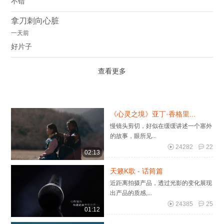
不错
拿刀刺向心脏
一天前
好片子
查看更多
《心灵之境》亚丁·香格里...
慢镜头剪切，好似在缓缓讲述一个塞外
的故事，眼所见...
24282
22
02:13
天籁K歌 - 话筒篇
近距离拍摄产品，透过光影的变化展现
出产品的质感,...
24385
25
01:12