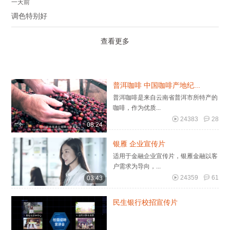
一天前
调色特别好
查看更多
普洱咖啡 中国咖啡产地纪...
普洱咖啡是来自云南省普洱市所特产的
咖啡，作为优质...
24383
28
08:24
银雁 企业宣传片
适用于金融企业宣传片，银雁金融以客
户需求为导向，...
24359
61
03:43
民生银行校招宣传片