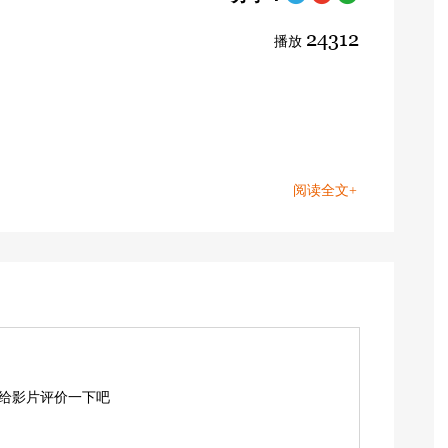
24312
播放
阅读全文+
,给影片评价一下吧