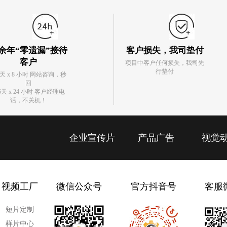
余年“零遗漏”接待
客户损失，我司垫付
客户
项目中客户任何损失，我司先
行垫付
5天 x 8 小时 网站咨询，秒
回
5天 x 24 小时 客户经理电
话，不关机！
企业宣传片
产品广告
视觉
视频工厂
微信公众号
官方抖音号
客服
短片定制
样片中心