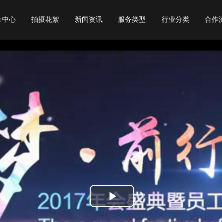
片中心
拍摄花絮
新闻资讯
服务类型
行业分类
合作
行业常识
宣传片
旅游宣传片
视频资讯
产品广告
教育宣传片
视频赏析
动画制作
餐饮宣传片
公司动态
会议开场
物流宣传片
专题纪录片
展会会议视频
年会视频
城市宣传片
校招宣传片
Play