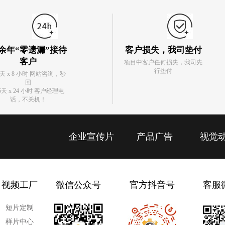
余年“零遗漏”接待
客户损失，我司垫付
客户
项目中客户任何损失，我司先
行垫付
5天 x 8 小时 网站咨询，秒
回
5天 x 24 小时 客户经理电
话，不关机！
企业宣传片
产品广告
视觉
视频工厂
微信公众号
官方抖音号
客服
短片定制
样片中心