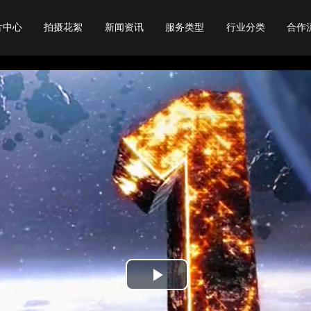
片中心
拍摄花絮
新闻资讯
服务类型
行业分类
合作
行业常识
宣传片
旅游宣传片
视频资讯
产品广告
教育宣传片
视频赏析
动画制作
餐饮宣传片
公司动态
会议开场
物流宣传片
专题纪录片
展会会议视频
年会视频
城市宣传片
校招宣传片
Play