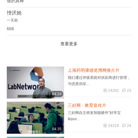
做的真棒
憎厌她
一天前
666
查看更多
上海药明康德览博网推介片
我们通过评级系统对供应商进行管理，
与优质供应...
24282
23
04:24
三好网 - 教育宣传片
三好网自主研发智能硬件"好学宝
&quo...
24318
24
04:35