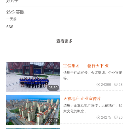
好片子
还你笑眼
一天前
666
查看更多
宝信集团——物行天下 业...
适用于产品宣传、会议培训、企业宣传
等。
24399
28
05:50
天福地产 企业宣传片
适用于企业及地产宣传，天福地产，把
家文化的概念，...
24275
20
06:48