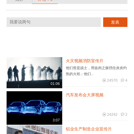
火灾视频消防宣传片
他们曾是战士，用血肉之躯挡住炎炎灼
热的火焰；他们...
24570
4
01:06
汽车发布会大屏视频
24242
2
3:07
铝业生产制造企业宣传片